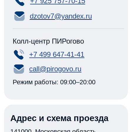
национального класса
яхт «эМ-Ка»
Меню
Главная
Регаты
Школа 7ЯХТ
Яхта-«эМ-Ка»
Яхт-клуб «ПИРогово»
Фото
Видео
Контакты
Подарочный Сертификат
Политика конфиденциальности
Старая версия сайта