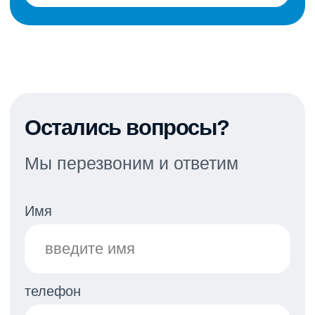
Нажимая «отправить» вы соглашаетесь
с политикой конфиденциальности
Контакты
Николай
Водяницкий
Президент Ассоциации
национального класса яхт «эМ-Ка»
Руководитель парусной школы
«7ЯХТ»
6-ти кратный чемпион России в
классе яхт «эМ-Ка», Мастер спорта