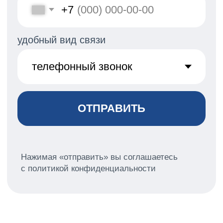
России
+7 903 599-56-85
vnnnik@yandex.ru
Дмитрий
Зотов
Администратор парусной школы
«7ЯХТ»
Организатор регат в яхт-клубе
«ПИРогово»
+7 925 757-70-15
dzotov7@yandex.ru
Колл-центр ПИРогово