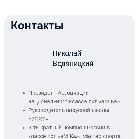
+7 499 647-41-41
call@pirogovo.ru
Режим работы: 09:00–20:00
Адрес и схема проезда
141000, Московская область,
городской округ Мытищи, посёлок
Тур пансионат Клязьминское
водохранилище, дом 3А