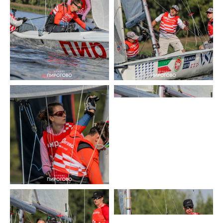
Будь в курсе
событий!
Новости, результаты и фото
регат - оперативно на нашем
канале.
ПОДПИСАТЬСЯ
Остались вопросы?
Мы перезвоним и ответим