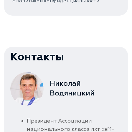
Дмитрий
Зотов
Администратор парусной школы
«7ЯХТ»
Организатор регат в яхт-клубе
«ПИРогово»
+7 925 757-70-15
dzotov7@yandex.ru
Колл-центр ПИРогово
+7 499 647-41-41
call@pirogovo.ru
Режим работы: 09:00–20:00