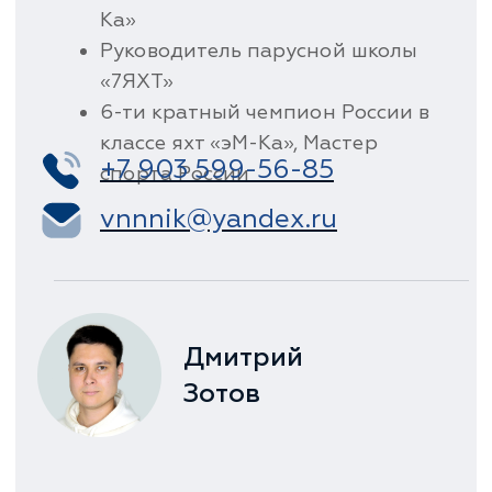
Адрес и схема проезда
141000, Московская область,
городской округ Мытищи,
посёлок Тур пансионат
Клязьминское водохранилище,
дом 3А