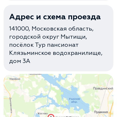
Регаты
Школа 7ЯХТ
Яхта-«эМ-Ка»
Яхт-клуб «ПИРогово»
Фото
Видео
Контакты
Подарочный Сертификат
Политика конфиденциальности
Старая версия сайта