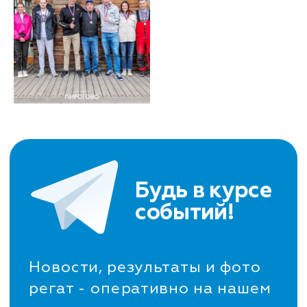
Будь в курсе
событий!
Новости, результаты и фото
регат - оперативно на нашем
канале.
ПОДПИСАТЬСЯ
Остались вопросы?
Мы перезвоним и ответим