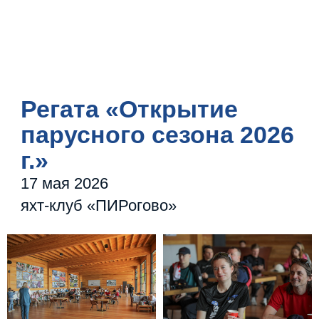
Регата «Открытие
парусного сезона 2026
г.»
17 мая 2026
яхт-клуб «ПИРогово»