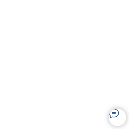
Николай
Водяницкий
Президент Ассоциации
национального класса яхт «эМ-Ка»
Руководитель парусной школы
«7ЯХТ»
6-ти кратный чемпион России в
классе яхт «эМ-Ка», Мастер спорта
России
+7 903 599-56-85
vnnnik@yandex.ru
Дмитрий
Зотов