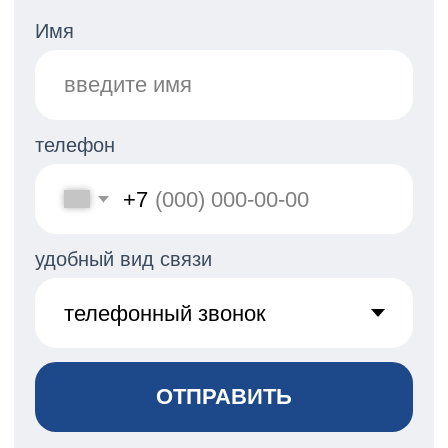
Дмитрий
Зотов
Администратор парусной школы
«7ЯХТ»
Организатор регат в яхт-клубе
«ПИРогово»
+7 925 757-70-15
dzotov7@yandex.ru
Колл-центр ПИРогово
+7 499 647-41-41
call@pirogovo.ru
Режим работы: 09:00–20:00