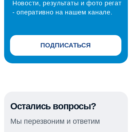
Контакты
Николай
Водяницкий
Президент Ассоциации
национального класса яхт «эМ-Ка»
Руководитель парусной школы
«7ЯХТ»
6-ти кратный чемпион России в
классе яхт «эМ-Ка», Мастер спорта
России
+7 903 599-56-85
vnnnik@yandex.ru