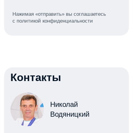
Адрес и схема проезда
141000, Московская область,
городской округ Мытищи, посёлок
Тур пансионат Клязьминское
водохранилище, дом 3А