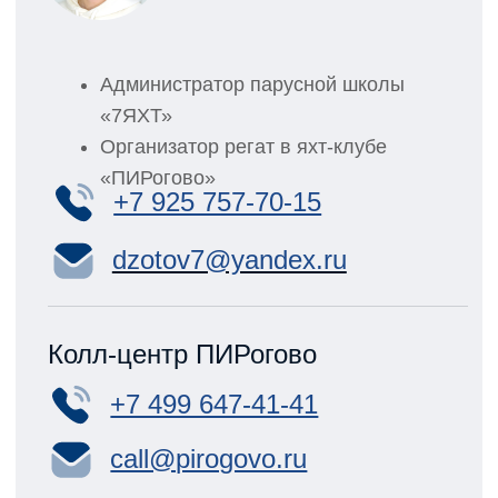
Регаты
Школа 7ЯХТ
Яхта-«эМ-Ка»
Яхт-клуб «ПИРогово»
Фото
Видео
Контакты
Подарочный Сертификат
Политика конфиденциальности
Старая версия сайта