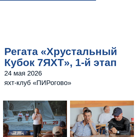
Регата «Хрустальный
Кубок 7ЯХТ», 1-й этап
24 мая 2026
яхт-клуб «ПИРогово»